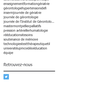
enseignement
formation
gériatrie
gérontologie
hypertension
idefi
inserm
journée de gériatrie
journée de gérontologie
journée de l'Institut de Gérontologie
master
montpellier
palliatifs
pression artérielle
rhumatologie
rééducation
site
soins
soutenance de mémoire
technologies
text
thérapeutique
til
université
upmc
vidéo
éducation
équipe
Retrouvez-nous
 livres, ...) :