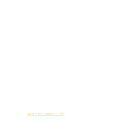
Pour recevoir régulièrement des informations de notre site
mations,programme des journées d'Actualités en Médecine Gériatrique, nouveaux
laissez vos coordonnées
(dé-inscription possible)
Accueil
-
Contact
-
Qui sommes-nous ?