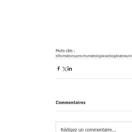
Mots-clés :
til
formation
upmc
rhumatologie
cardiogériatrie
uni
Commentaires
Rédigez un commentaire...