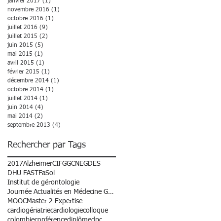
janvier 2017
(1)
1 post
novembre 2016
(1)
1 post
octobre 2016
(1)
1 post
juillet 2016
(9)
9 posts
juillet 2015
(2)
2 posts
juin 2015
(5)
5 posts
mai 2015
(1)
1 post
avril 2015
(1)
1 post
février 2015
(1)
1 post
décembre 2014
(1)
1 post
octobre 2014
(1)
1 post
juillet 2014
(1)
1 post
juin 2014
(4)
4 posts
mai 2014
(2)
2 posts
septembre 2013
(4)
4 posts
Rechercher par Tags
2017
Alzheimer
CIFGG
CNEG
DES
DHU FAST
FaSol
Institut de gérontologie
Journée Actualités en Médecine Gériatrique
MOOC
Master 2 Expertise
cardiogériatrie
cardiologie
colloque
colombie
conférence
diplôme
dpc