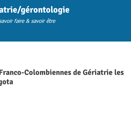
iatrie/gérontologie
avoir faire & savoir être
FORMATION
FORM. PRESENTIELLES S.U
FORM. A DISTANCE
FORM. 
Franco-Colombiennes de Gériatrie les
gota