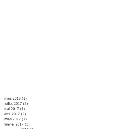
mars 2018
(1)
1 post
juillet 2017
(2)
2 posts
mai 2017
(1)
1 post
avril 2017
(2)
2 posts
mars 2017
(1)
1 post
janvier 2017
(1)
1 post