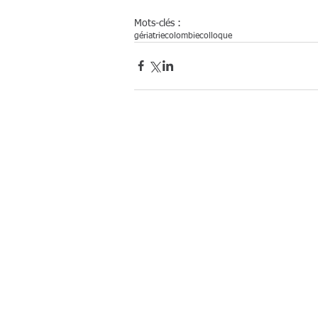
Mots-clés :
gériatrie
colombie
colloque