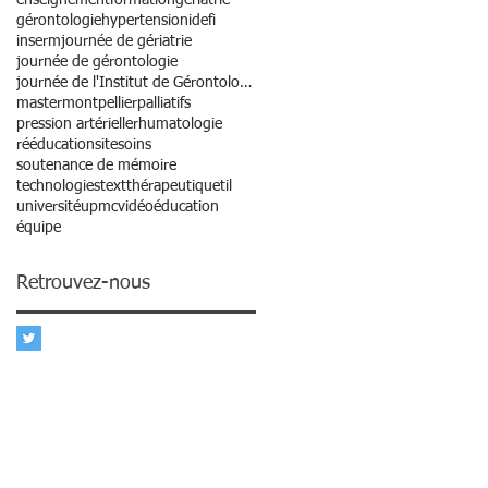
gérontologie
hypertension
idefi
inserm
journée de gériatrie
journée de gérontologie
journée de l'Institut de Gérontologie
master
montpellier
palliatifs
pression artérielle
rhumatologie
rééducation
site
soins
soutenance de mémoire
technologies
text
thérapeutique
til
université
upmc
vidéo
éducation
équipe
Retrouvez-nous
 livres, ...) :