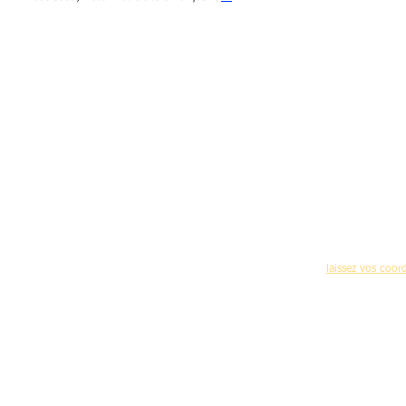
Pour recevoir réguliè
(nouvelles formations,programme des journées 
laissez vos coo
Accueil
-
C
Mentions légales d