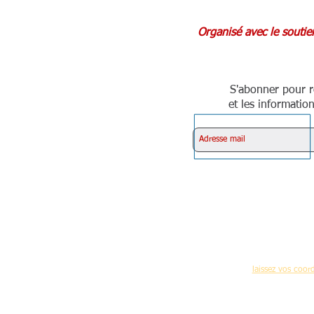
Organisé avec le soutien
S'abonner pour r
et les information
Pour recevoir réguliè
(nouvelles formations,programme des journées 
laissez vos coo
Accueil
-
C