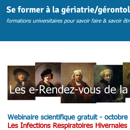
Se former à la gériatrie/géronto
formations universitaires pour savoir faire & savoir êtr
ACCUEIL
ACTUS
CHOISIR UNE FORMATION
FORM. PRESENTIE
Les e-Rendez-vous de la 
Webinaire scientifique gratuit - octobre
Les Infections Respiratoires Hivernales