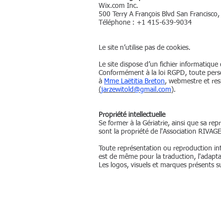
Wix.com Inc.
500 Terry A François Blvd San Francisco
Téléphone : +1 415-639-9034
Le site n’utilise pas de cookies.
Le site dispose d’un fichier informatique 
Conformément à la loi RGPD, toute perso
à
Mme Laëtitia Breton
, webmestre et res
(
jarzewitold@gmail.com
).
Propriété intellectuelle
Se former à la Gériatrie, ainsi que sa re
sont la propriété de l'Association
RIVAG
Toute représentation ou reproduction inté
est de même pour la traduction, l'adapt
Les logos, visuels et marques présents sur