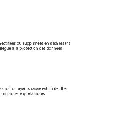
ectifiées ou supprimées en s’adressant
élégué à la protection des données
roit ou ayants cause est illicite. Il en
ou un procédé quelconque.