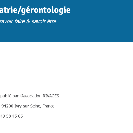
iatrie/gérontologie
avoir faire & savoir être
FORMATION
FORM. PRESENTIELLES S.U
FORM. A DISTANCE
FORM. 
publié par l’Association RIVAGES
 94200 Ivry-sur-Seine, France
1 49 58 45 65