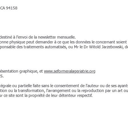
, CA 94158
destiné à l’envoi de la newsletter mensuelle.
nne physique peut demander à ce que les données le concernant soient r
ponsable des traitements automatisés, ou Mr le Dr Witold Jarzebowski, d
présentation graphique, et
www.seformeralageriatrie.org
ES
.
grale ou partielle faite sans le consentement de l'auteur ou de ses ayants d
ation ou la transformation, l'arrangement ou la reproduction par un art 
 ce site sont la propriété de leur détenteur respectif.