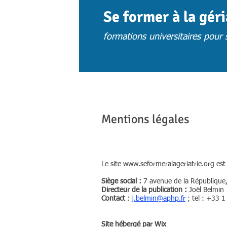
Se former à la gér
formations universitaires pour s
ACCUEIL
ACTUS
CHOISIR UNE 
Mentions légales
Le site
www.seformeralageriatrie.org
est 
Siège social :
7 avenue de la République,
Directeur de la publication :
Joël Belmin
Contact
:
j.belmin@aphp.fr
; tel : +33 
Site hébergé par Wix