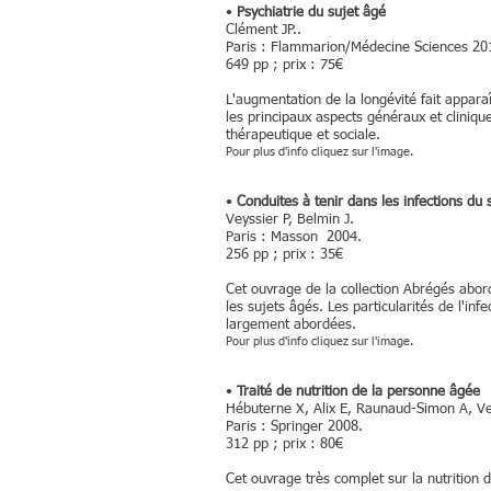
•
Psychiatrie du sujet âgé
Clément JP..
Paris : Flammarion/Médecine Sciences 2
649 pp ; prix : 75€
L'augmentation de la longévité fait appara
les principaux aspects généraux et cliniqu
thérapeutique et sociale.
Pour plus d'info cliquez sur l'image.
•
Conduites à tenir dans les infections du 
Veyssier P, Belmin J.
Paris : Masson 2004.
256 pp ; prix : 35€
Cet ouvrage de la collection Abrégés abord
les sujets âgés. Les particularités de l'infe
largement abordées.
Pour plus d'info cliquez sur l'image.
•
Traité de nutrition de la personne âgée
Hébuterne X, Alix E, Raunaud-Simon A, Ve
Paris : Springer 2008.
312 pp ; prix : 80€
Cet ouvrage très complet sur la nutrition 