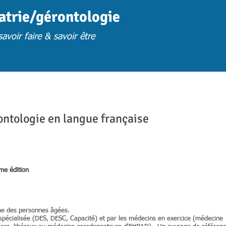
iatrie/gérontologie
avoir faire & savoir être
FORMATION
FORM. PRESENTIELLES S.U
FORM. A DISTANCE
FORM. 
rontologie en langue française
ème édition
ne des personnes âgées.
 spécialisée (DES, DESC, Capacité) et par les médecins en exercice (médecine