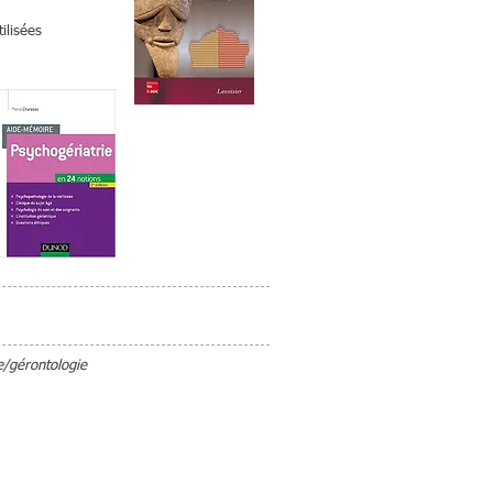
ilisées
e/gérontologie
 livres, ...) :