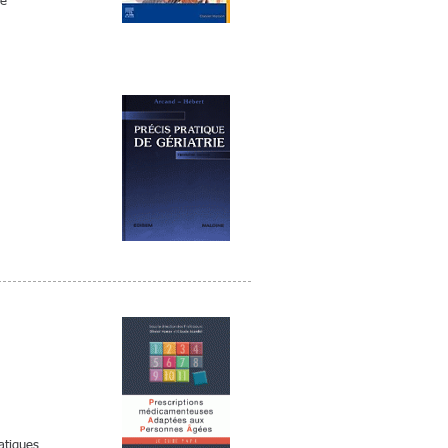
ce
atiques