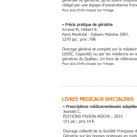
générale ou gériatrie, qu'ils soient hospi
rédigé par une équipe d'universitaires fran
.
Pour plus d'info cliquez sur l'image
•
Précis pratique de gériatrie
Arcand M, Hébert R.
Paris Montréal : Edisem Maloine 2007.
1270 pp ; prix :70€
Ouvrage général et complet sur la médecin
(DESC, Capacité) ou par les médecins en e
gériatres du Québec. Un livre de référenc
Pour plus d'info cliquez sur l'image.
LIVRES MEDICAUX SPECIALISES
•
Prescriptions médicamenteuses adaptée
Jeandel C.
ÉDITIONS FRISON-ROCHE ; 2015
151 pp ; prix 14 €
Ouvrage collectif de la Société Française 
Gériatrie sur les bonnes pratiques en mat