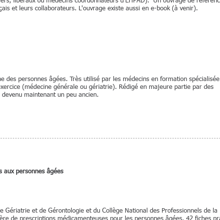
taliers, libéraux ou médecins coordonnateurs d'EHPAD). Un ouvrage de référen
çais et leurs collaborateurs. L'ouvrage existe aussi en e-book (à venir).
e des personnes âgées. Très utilisé par les médecins en formation spécialisée
xercice (médecine générale ou gériatrie). Rédigé en majeure partie par des
e devenu maintenant un peu ancien.
s aux personnes âgées
de Gériatrie et de Gérontologie et du Collège National des Professionnels de la
ière de prescriptions médicamenteuses pour les personnes âgées. 42 fiches pr