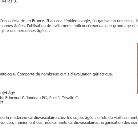
,Vellas B..
'oncogériatrie en France. Il aborde l'épidémiologie, l'organisation des soins, l
sonnes âgées, l'utilisation de traitements anticoncéreux dans le grand âge et 
ragilité des personnes âgées..
ntologie. Comporte de nombreux outils d'évaluation gériatrique.
sujet âgé
, Friocourt P, Jondeau PG, Puel J, Trivalle C.
007.
 de la médecine cardiovasculaire chez les sujets âgés : effets du vieillissement
prévention, maniement des médicaments cardiovasculaires, organisation des soi