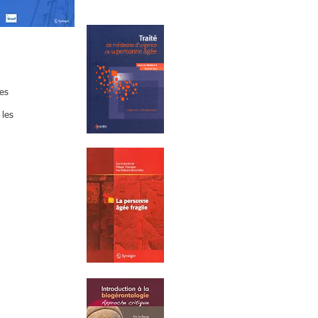
ves
 les