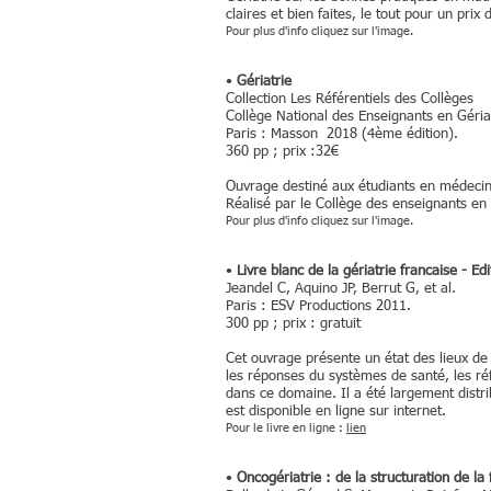
claires et bien faites, le tout pour un prix
Pour plus d'info cliquez sur l'image.
•
Gériatrie
Collection Les Référentiels des Collèges
Collège National des Enseignants en Géri
Paris : Masson 2018 (4ème édition).
360 pp ; prix :32€
Ouvrage destiné aux étudiants en médecine
Réalisé par le Collège des enseignants en 
Pour plus d'info cliquez sur l'image.
•
Livre blanc de la gériatrie francaise - Ed
Jeandel C, Aquino JP, Berrut G, et al.
Paris : ESV Productions 2011.
300 pp ; prix : gratuit
Cet ouvrage présente un état des lieux de 
les réponses du systèmes de santé, les réfé
dans ce domaine. Il a été largement distr
est disponible en ligne sur internet.
Pour le livre en ligne :
lien
•
Oncogériatrie : de la structuration de la 