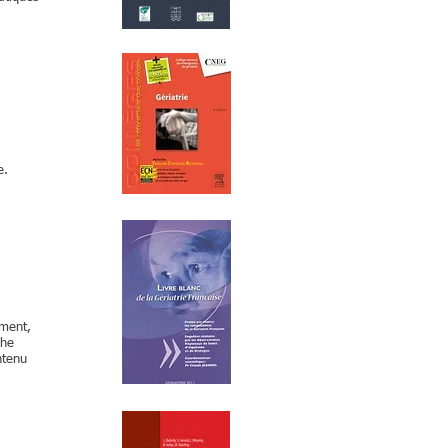
e.
ement,
che
ntenu