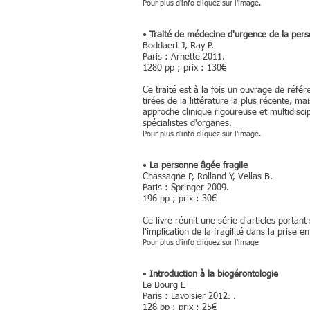
Pour plus d'info cliquez sur l'image.
•
Traité de médecine d'urgence de la per
Boddaert J, Ray P.
Paris : Arnette 2011.
1280 pp ; prix : 130€
Ce traité est à la fois un ouvrage de réf
tirées de la littérature la plus récente, m
approche clinique rigoureuse et multidiscipl
spécialistes d'organes.
Pour plus d'info cliquez sur l'image.
•
La personne âgée fragile
Chassagne P, Rolland Y, Vellas B.
Paris : Springer 2009.
196 pp ; prix : 30€
Ce livre réunit une série d'articles portan
l'implication de la fragilité dans la pris
Pour plus d'info cliquez sur l'image
•
Introduction à la biogérontologie
Le Bourg E
Paris : Lavoisier 2012. .
128 pp ; prix : 25€