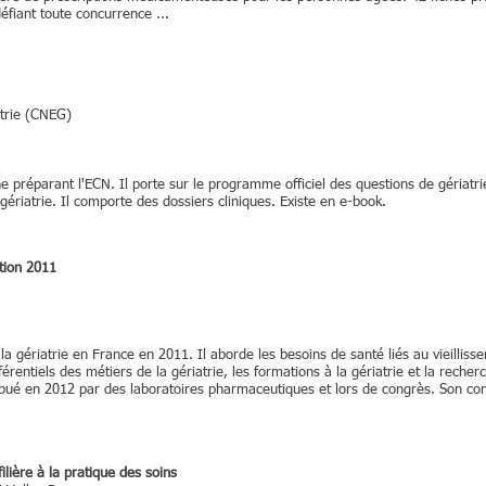
 défiant toute concurrence ...
atrie (CNEG)
 préparant l'ECN. Il porte sur le programme officiel des questions de gériatri
gériatrie. Il comporte des dossiers cliniques. Existe en e-book.
ition 2011
la gériatrie en France en 2011. Il aborde les besoins de santé liés au vieilliss
rentiels des métiers de la gériatrie, les formations à la gériatrie et la recher
ibué en 2012 par des laboratoires pharmaceutiques et lors de congrès. Son co
filière à la pratique des soins