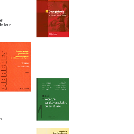
es
de leur
,
ns.