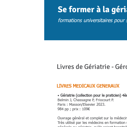
Se former à la gér
formations universitaires pour s
ACCUEIL
ACTUS
CHOISIR UNE 
Livres de Gériatrie - Gé
LIVRES MEDICAUX GENERAUX
•
Gériatrie (collection pour le praticien) 4
Belmin J, Chassagne P, Friocourt P.
Paris : Masson/Elsevier 2023.
984 pp ; prix : 109€
Ouvrage général et complet sur la médeci
Très utilisé par les médecins en formation