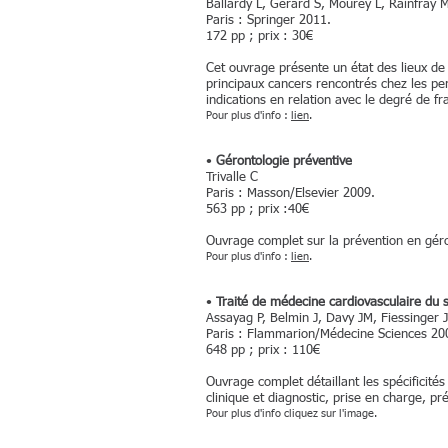
Ballardy L, Gérard S, Mourey L, Rainfray M
Paris : Springer 2011.
172 pp ; prix : 30€
Cet ouvrage présente un état des lieux de l
principaux cancers rencontrés chez les per
indications en relation avec le degré de f
Pour plus d'info :
lien
.
•
Gérontologie préventive
Trivalle C
Paris : Masson/Elsevier 2009.
563 pp ; prix :40€
Ouvrage complet sur la prévention en géro
Pour plus d'info :
lien
.
•
Traité de médecine cardiovasculaire du 
Assayag P, Belmin J, Davy JM, Fiessinger JN
Paris : Flammarion/Médecine Sciences 2
648 pp ; prix : 110€
Ouvrage complet détaillant les spécificités
clinique et diagnostic, prise en charge, 
Pour plus d'info cliquez sur l'image.