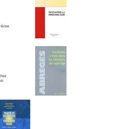
récise
chez
ssi