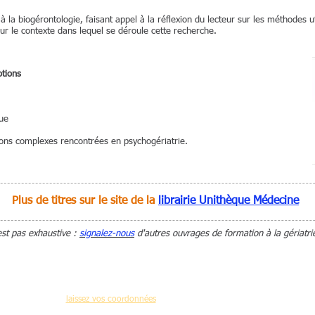
 à la biogérontologie, faisant appel à la réflexion du lecteur sur les méthodes ut
sur le contexte dans lequel se déroule cette recherche.
otions
que
ations complexes rencontrées en psychogériatrie.
Plus de titres sur le site de la
librairie Unithèque Médecine
est pas exhaustive :
signalez-nous
d'autres ouvrages de formation à la gériatri
Pour recevoir régulièrement des informations de notre site
mations,programme des journées d'Actualités en Médecine Gériatrique, nouveaux
laissez vos coordonnées
(dé-inscription possible)