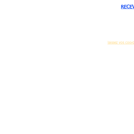
RECE
Pour recevoir réguliè
(nouvelles formations,programme des journées 
laissez vos coo
Accueil
-
C
Mentions légales d