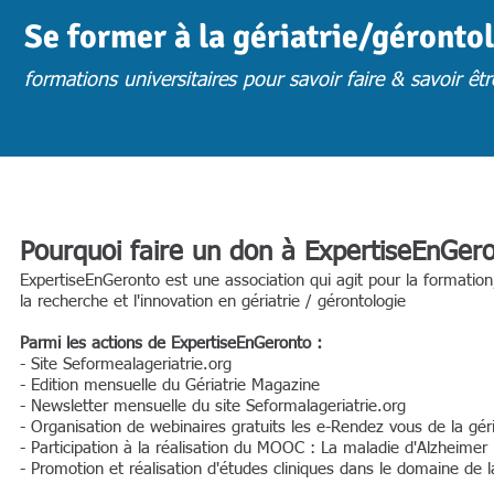
Se former à la gériatrie/géronto
formations universitaires pour savoir faire & savoir êtr
ACCUEIL
ACTUS
CHOISIR UNE FORMATION
FORM. PRESENTIE
Pourquoi faire un don à ExpertiseEnGero
ExpertiseEnGeronto est une association qui agit pour la formation
la recherche et l'innovation en gériatrie / gérontologie
Parmi les actions de ExpertiseEnGeronto :
- Site Seformealageriatrie.org
- Edition mensuelle du Gériatrie Magazine
- Newsletter mensuelle du site Sef
ormalageriatrie.org
- Organisation de webinaire
s
gratuits les e-Rendez vous de la géri
- Participation à la réalisation du MOOC : L
a maladie d'Alzheimer
- Promotion et réalisation d'études cliniques dans l
e domaine de la