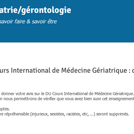
iatrie/gérontologie
avoir faire & savoir être
FORMATION
FORM. PRESENTIELLES S.U
FORM. A DISTANCE
FORM. 
urs International de Médecine Gériatrique : 
donner votre avis sur le DU Cours International de Médecine Gériatrique.
n nous permettrons de vérifier que vous avez bien suivi cet enseignement
mptes.
répréhensible (injurieux, sexistes, racistes, etc, ...) seront supprimés.