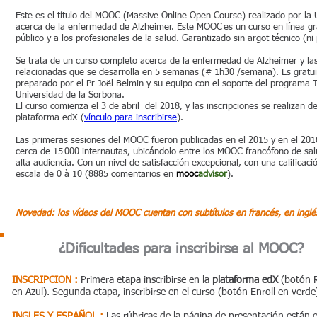
Este es el título del MOOC (Massive Online Open Course) realizado por la
acerca de la enfermedad de Alzheimer. Este MOOC es un curso en línea grat
público y a los profesionales de la salud. Garantizado sin argot técnico (ni
Se trata de un curso completo acerca de la enfermedad de Alzheimer y l
relacionadas que se desarrolla en 5 semanas (# 1h30 /semana). Es gratuit
preparado por el Pr Joël Belmin y su equipo con el soporte del programa 
Universidad de la Sorbona.
El curso comienza el 3 de abril del 2018, y las inscripciones se realizan d
plataforma edX (
vínculo para inscribirse
).
Las primeras sesiones del MOOC fueron publicadas en el 2015 y en el 201
cerca de 15 000 internautas, ubicándolo entre los MOOC francófono de sal
alta audiencia. Con un nivel de satisfacción excepcional, con una califica
escala de 0 à 10 (8885 comentarios en
mooc
advisor
).
Novedad: los vídeos del MOOC cuentan con subtítulos en francés, en inglés
¿Dificultades para inscribirse al MOOC?
INSCRIPCION :
Primera etapa inscribirse en la
plataforma edX
(botón R
en Azul). Segunda etapa, inscribirse en el curso (botón Enroll en verde
INGLES Y ESPAÑOL :
Las rúbricas de la página de presentación están 