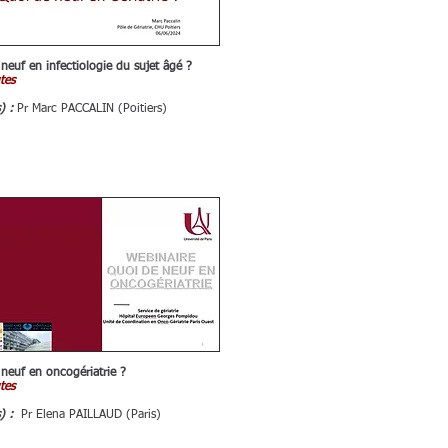
neuf en infectiologie du sujet âgé ?
tes
s) :
Pr Marc PACCALIN (Poitiers)
neuf en oncogériatrie ?
tes
s) :
Pr Elena PAILLAUD (Paris)