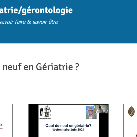
iatrie/gérontologie
avoir faire & savoir être
FORMATION
FORM. PRESENTIELLES S.U
FORM. A DISTANCE
FORM. 
neuf en Gériatrie ?