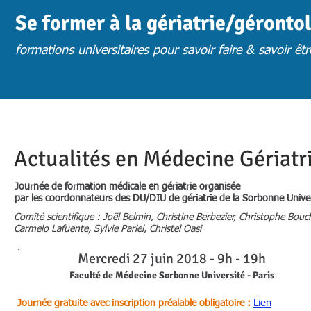
Se former à la gériatrie/géronto
formations universitaires pour savoir faire & savoir êtr
ACCUEIL
ACTUS
CHOISIR UNE FORMATION
FORM. PRESENTIE
Actualités en Médecine Gériat
Journée de formation médicale en gériatrie organisée
par les coordonnateurs des DU/DIU de gériatrie de la Sorbonne Unive
Comité scientifique : Joël Belmin, Christine Berbezier, Christophe Bouch
Carmelo Lafuente,
Sylvie Pariel, Christel Oasi
Mercredi 27 juin 2018 - 9h - 19h​
Faculté de Médecine Sorbonne Université - Paris
Lien
Journée gratuite avec inscription préalable obligatoire :