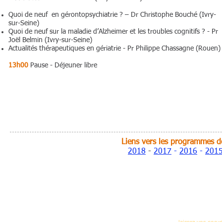
Quoi de neuf en gérontopsychiatrie ? – Dr Christophe Bouché (Ivry-
sur-Seine)
Quoi de neuf sur la maladie d’Alzheimer et les troubles cognitifs ? - Pr
Joël Belmin (Ivry-sur-Seine)
Actualités thérapeutiques en gériatrie - Pr Philippe Chassagne (Rouen)
13h00
Pause - Déjeuner libre
Liens vers les programmes de
2018
-
2017
-
2016
-
201
Pour recevoir réguliè
(nouvelles formations,programme des journées 