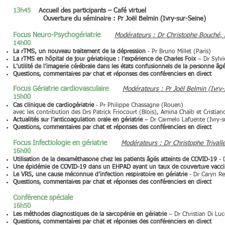
13h45
Accueil des participants – Café virtuel
Ouverture du séminaire : Pr Joël Belmin (Ivry-sur-Seine)
Focus Neuro-Psychogériatrie
Modérateurs : Dr Christophe Bouché, Dr
14h00
La rTMS, un nouveau traitement de la dépression
- Pr Bruno Millet (Paris)
La rTMS en hôpital de jour gériatrique : l’expérience de Charles Foix
– Dr Sylvie
L’utilité de l’imagerie cérébrale dans les états confusionnels de la personne âg
Questions, commentaires par chat et réponses des conférenciers en direct
Focus Gériatrie cardiovasculaire
Modérateurs : Pr Joël Belmin (Ivry-s
15h00
Cas clinique de cardiogériatrie
- Pr Philippe Chassagne (Rouen)
avec les contribution des Drs Patrick Friocourt (Blois), Amina Chaïb et Cristia
Actualités sur l’anticoagulation orale en gériatrie
– Dr Carmelo Lafuente (Ivry-s
Questions, commentaires par chat et réponses des conférenciers en direct
Focus Infectiologie en gériatrie
Modérateurs : Dr Christophe Trivalle 
16h00
Utilisation de la dexaméthasone chez les patients âgés atteints de COVID-19
- 
Une épidémie de COVID-19 dans un EHPAD ayant un taux de couverture vaccin
Le VRS, une cause méconnue d’infection respiratoire en gériatrie
- Dr Caryn Re
Questions, commentaires par chat et réponses des conférenciers en direct
Conférence spéciale
16h50
Les méthodes diagnostiques de la sarcopénie en gériatrie
– Dr Christian Di Luc
Questions, commentaires par chat et réponses des conférenciers en direct