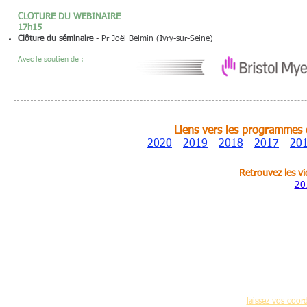
CLOTURE DU WEBINAIRE
17h15
Clôture du séminaire
- Pr Joël Belmin (Ivry-sur-Seine)
Avec le soutien de :
Liens vers les programmes d
2020
-
2019
-
2018
-
2017
-
20
Retrouvez les v
20
Pour recevoir réguliè
(nouvelles formations,programme des journées 
laissez vos coo