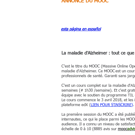
ANNONCE DU MOOC
esta página en español
La maladie d'Alzheimer : tout ce que 
C’est le titre du MOOC (Massive Online Ope
maladie d'Alzheimer. Ce MOOC est un cours 
professionnels de santé. Garanti sans jarg
C'est un cours complet sur la maladie d'Al
semaines (# 1h30 /semaine). Et c'est gratu
équipe avec le soutien du programme TIL 
Le cours commence le 3 avril 2018, et les 
plateforme edX (
LIEN POUR S’INSCRIRE
)
La première session du MOOC a été publiée
internautes, ce qui le place parmi les MO
audience. Il a connu un niveau de satisfa
échelle de 0 à 10 (8885 avis sur
mooc
advi