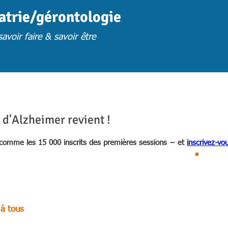
iatrie/gérontologie
avoir faire & savoir être
FORMATION
FORM. PRESENTIELLES S.U
FORM. A DISTANCE
FORM. 
d'Alzheimer revient !
comme les 15 000 inscrits des premières sessions − et
inscrivez-vo
!
 à tous