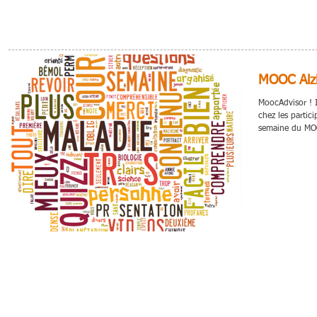
MOOC Alzh
MoocAdvisor ! I
chez les partic
semaine du MOO