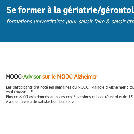
Se former à la gériatrie/géronto
formations universitaires pour savoir faire & savoir êtr
ACCUEIL
ACTUS
CHOISIR UNE FORMATION
FORM. PRESENTIE
MOOC
-
Advisor
sur le MOOC Alzheimer
Les participants ont noté les semaines du MOOC "Maladie d'Alzheimer : to
voulu savoir ..."
Plus de 8000 avis donnés au cours des 2 sessions qui ont réuni plus de 15 
Avec un niveau de satisfaction très élevé !