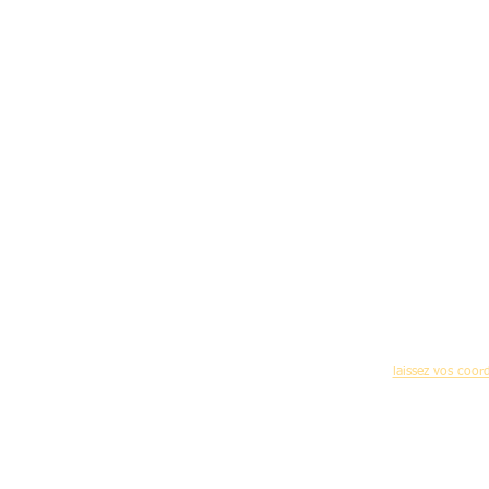
Pour recevoir réguliè
(nouvelles formations,programme des journées 
laissez vos coo
Accueil
-
C
Mentions légales d