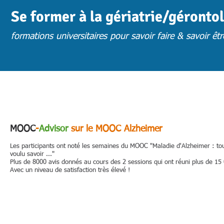
Se former à la gériatrie/géronto
formations universitaires pour savoir faire & savoir êtr
ACCUEIL
ACTUS
CHOISIR UNE FORMATION
FORM. PRESENTIE
MOOC
-
Advisor
sur le MOOC Alzheimer
Les participants ont noté les semaines du MOOC "Maladie d'Alzheimer : to
voulu savoir ..."
Plus de 8000 avis donnés au cours des 2 sessions qui ont réuni plus de 15 
Avec un niveau de satisfaction très élevé !