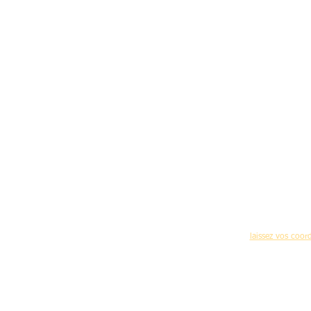
Pour recevoir réguliè
(nouvelles formations,programme des journées 
laissez vos coo
Accueil
-
C
Mentions légales d