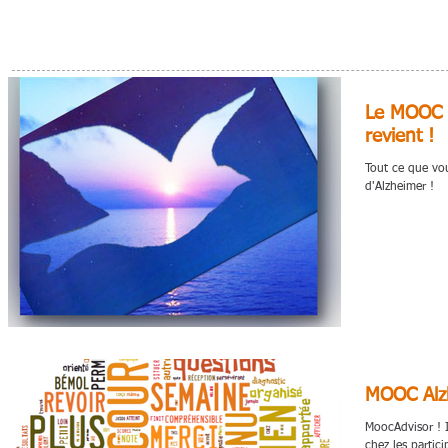
Le MOOC s
revient !
Tout ce que vou
d'Alzheimer !
MOOC Alzh
MoocAdvisor ! I
chez les partic