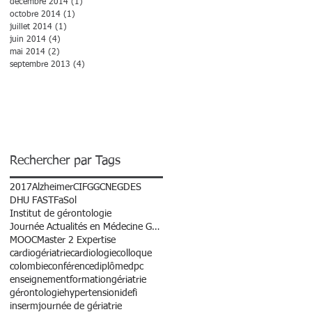
décembre 2014
(1)
1 post
octobre 2014
(1)
1 post
juillet 2014
(1)
1 post
juin 2014
(4)
4 posts
mai 2014
(2)
2 posts
septembre 2013
(4)
4 posts
Rechercher par Tags
2017
Alzheimer
CIFGG
CNEG
DES
DHU FAST
FaSol
Institut de gérontologie
Journée Actualités en Médecine Gériatrique
MOOC
Master 2 Expertise
cardiogériatrie
cardiologie
colloque
colombie
conférence
diplôme
dpc
enseignement
formation
gériatrie
gérontologie
hypertension
idefi
inserm
journée de gériatrie