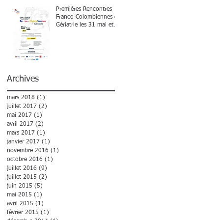
Premières Rencontres
Franco-Colombiennes de
Gériatrie les 31 mai et
1er juin à Bogota
Archives
mars 2018
(1)
1 post
juillet 2017
(2)
2 posts
mai 2017
(1)
1 post
avril 2017
(2)
2 posts
mars 2017
(1)
1 post
janvier 2017
(1)
1 post
novembre 2016
(1)
1 post
octobre 2016
(1)
1 post
juillet 2016
(9)
9 posts
juillet 2015
(2)
2 posts
juin 2015
(5)
5 posts
mai 2015
(1)
1 post
avril 2015
(1)
1 post
février 2015
(1)
1 post