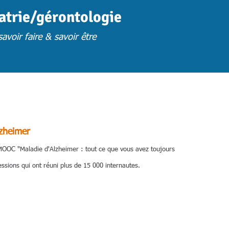
iatrie/gérontologie
avoir faire & savoir être
FORMATION
FORM. PRESENTIELLES S.U
FORM. A DISTANCE
FORM. 
zheimer
 MOOC "Maladie d'Alzheimer : tout ce que vous avez toujours
ssions qui ont réuni plus de 15 000 internautes.