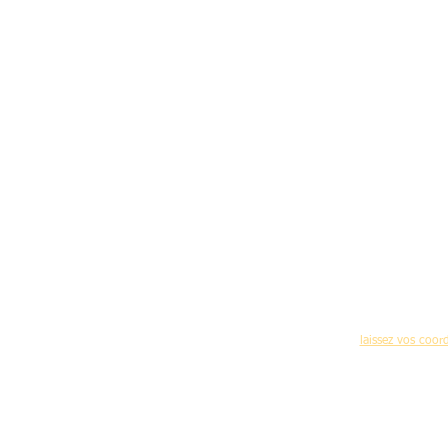
Pour recevoir réguliè
(nouvelles formations,programme des journées 
laissez vos coo
Accueil
-
C
Mentions légales d