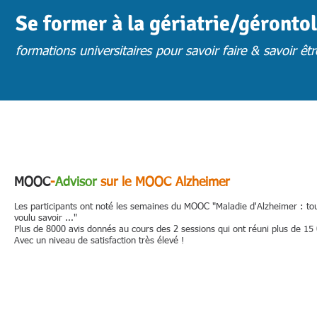
Se former à la gériatrie/géronto
formations universitaires pour savoir faire & savoir êtr
ACCUEIL
ACTUS
CHOISIR UNE FORMATION
FORM. PRESENTIE
MOOC
-
Advisor
sur le MOOC Alzheimer
Les participants ont noté les semaines du MOOC "Maladie d'Alzheimer : to
voulu savoir ..."
Plus de 8000 avis donnés au cours des 2 sessions qui ont réuni plus de 15 
Avec un niveau de satisfaction très élevé !